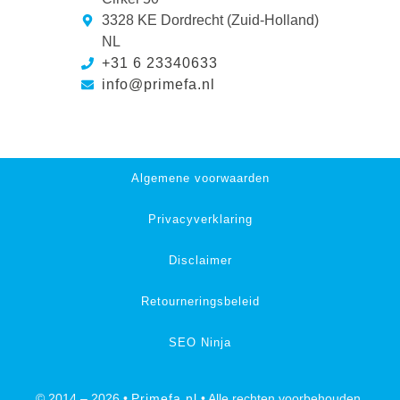
3328 KE Dordrecht (Zuid-Holland)
NL
+31 6 23340633
info@primefa.nl
Algemene voorwaarden
Privacyverklaring
Disclaimer
Retourneringsbeleid
SEO Ninja
© 2014 – 2026 •
Primefa.nl
• Alle rechten voorbehouden.