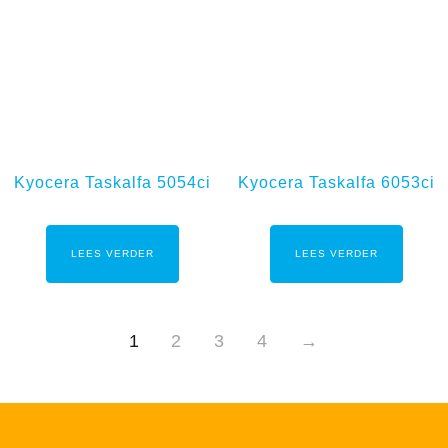
Kyocera Taskalfa 5054ci
Kyocera Taskalfa 6053ci
LEES VERDER
LEES VERDER
1
2
3
4
→