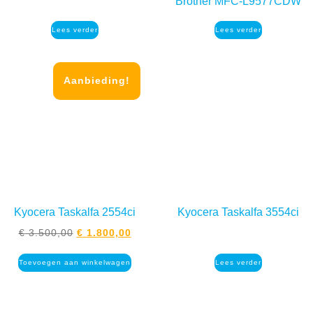
Brother MFC-L9577CDW
Lees verder
Lees verder
Aanbieding!
Kyocera Taskalfa 2554ci
Kyocera Taskalfa 3554ci
€
3.500,00
€
1.800,00
Toevoegen aan winkelwagen
Lees verder