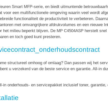
leuren Smart MFP-serie, en biedt uitmuntende betrouwbaarhe
aat voor een multifunctionele omgeving waarin veel wordt afg
breide functionaliteit de productiviteit te verbeteren. Daarn
ntoren met omvangrijkere afdrukvolumes en een nieuwe Int
 het milieu beperkt blijven. De MP C4504ASP herstelt snel 
aren en toch goed kunt presteren.
vicecontract_onderhoudscontract
lume structureel omhoog of omlaag? Dan passen wij het serv
 bent u verzekerd van de beste service en garantie. All-in du
in onderhouds- en servicepakket inclusief toner, garantie
llatie