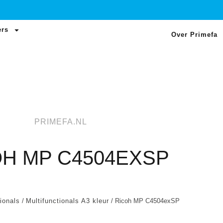
ers
Over Primefa
PRIMEFA.NL
OH MP C4504EXSP
ionals
/
Multifunctionals A3 kleur
/ Ricoh MP C4504exSP