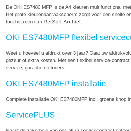
De OKI ES7480 MFP is de A4 kleuren multifunctional met
Het grote kleurenaanraakscherm zorgt voor een snelle en
touchscreen icm
RetSoft Archief
.
OKI ES7480MFP flexibel servicec
Weet u hoeveel u afdrukt over 3 jaar? Gaat uw afdrukvo
gezeur of extra kosten. Met een flexibel service-contract
service, garantie en toners!
OKI ES7480MFP installatie
Complete installatie OKI ES7480MFP incl. groene knop ins
ServicePLUS
Naast de zekerheid van ons all-in servicecontract ontzo