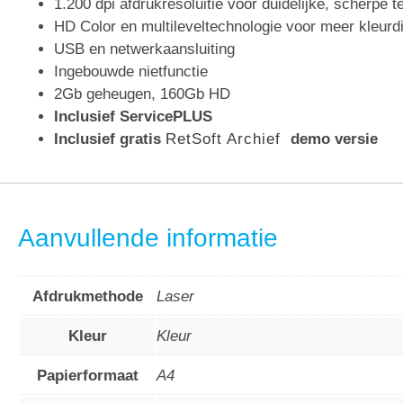
1.200 dpi afdrukresoluitie voor duidelijke, scherpe 
HD Color en multileveltechnologie voor meer kleurdi
USB en netwerkaansluiting
Ingebouwde nietfunctie
2Gb geheugen, 160Gb HD
Inclusief ServicePLUS
Inclusief gratis
RetSoft Archief
demo versie
Aanvullende informatie
Afdrukmethode
Laser
Kleur
Kleur
Papierformaat
A4