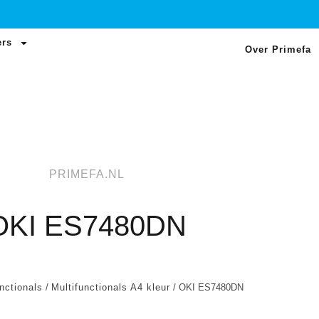
ers
Over Primefa
PRIMEFA.NL
OKI ES7480DN
nctionals
/
Multifunctionals A4 kleur
/ OKI ES7480DN