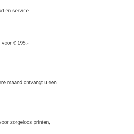
oud en service.
 voor € 195,-
dere maand ontvangt u een
voor zorgeloos printen,