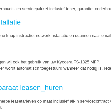
houds- en servicepakket inclusief toner, garantie, onderh
allatie
ene knop instructie, netwerkinstallatie en scannen naar email
orgen wij ook het gebruik van uw Kyocera FS-1325 MFP.
oner wordt automatisch toegestuurd wanneer dat nodig is. Ie
araat leasen_huren
herpe leasetarieven op maat inclusief all-in servicecontract 
S.