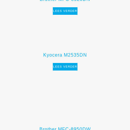
LEES VERDER
Kyocera M2535DN
LEES VERDER
Brother MFC-8950DW