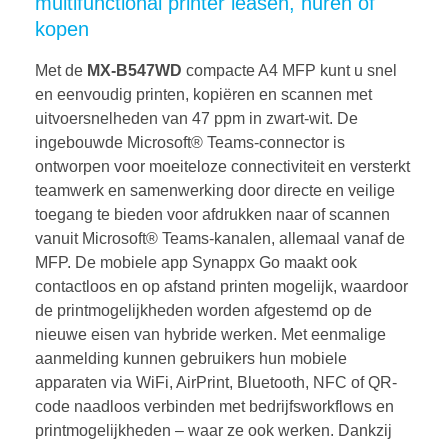
multifunctional printer leasen, huren of
kopen
Met de
MX-B547WD
compacte A4 MFP kunt u snel
en eenvoudig printen, kopiëren en scannen met
uitvoersnelheden van 47 ppm in zwart-wit. De
ingebouwde Microsoft® Teams-connector is
ontworpen voor moeiteloze connectiviteit en versterkt
teamwerk en samenwerking door directe en veilige
toegang te bieden voor afdrukken naar of scannen
vanuit Microsoft® Teams-kanalen, allemaal vanaf de
MFP. De mobiele app Synappx Go maakt ook
contactloos en op afstand printen mogelijk, waardoor
de printmogelijkheden worden afgestemd op de
nieuwe eisen van hybride werken. Met eenmalige
aanmelding kunnen gebruikers hun mobiele
apparaten via WiFi, AirPrint, Bluetooth, NFC of QR-
code naadloos verbinden met bedrijfsworkflows en
printmogelijkheden – waar ze ook werken. Dankzij