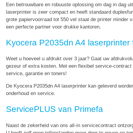
Een betrouwbare en robuuste oplossing om dag in dag 
laserprinter is zeer compact en heeft standaard duplexf
grote papiervoorraad tot 550 vel staat de printer minder 
een perfecte partner voor drukke kantoren.
Kyocera P2035dn A4 laserprinter 
Weet u hoeveel u afdrukt over 3 jaar? Gaat uw afdrukvo
gezeur of extra kosten. Met een flexibel service-contract
service, garantie en toners!
De Kyocera P2035dn A4 laserprinter kan geleverd worden 
onderhoud en service.
ServicePLUS van Primefa
Naast de zekerheid van ons all-in servicecontract ontzo
U hoeft zelf geen tellerstanden meer door te geven en t