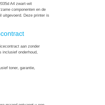
035d A4 zwart-wit
duurzame componenten en de
l uitgevoerd. Deze printer is
contract
icecontract aan zonder
s inclusief onderhoud,
ief toner, garantie,
dere maand ontvangt u een