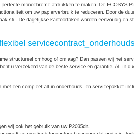
uit perfecte monochrome afdrukken te maken. De ECOSYS P2
unctionaliteit om uw papierverbruik te reduceren. Door de 
vaak stil. De dagelijkse kantoortaken worden eenvoudig en sti
flexibel servicecontract_onderhouds
lume structureel omhoog of omlaag? Dan passen wij het serv
 bent u verzekerd van de beste service en garantie. All-in du
met een compleet all-in onderhouds- en servicepakket inclus
rgen wij ook het gebruik van uw P2035dn.
oner wordt automatisch toegestuurd wanneer dat nodig is. Ie