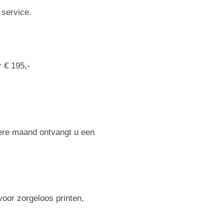
n service.
r € 195,-
dere maand ontvangt u een
voor zorgeloos printen,