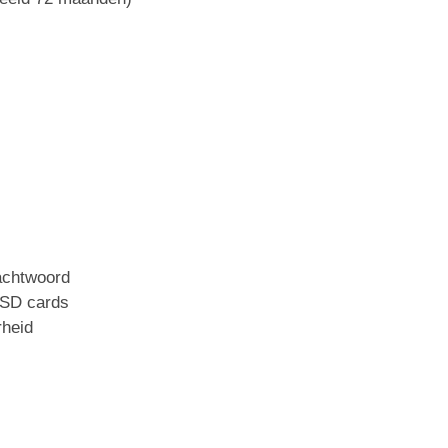
achtwoord
 SD cards
heid