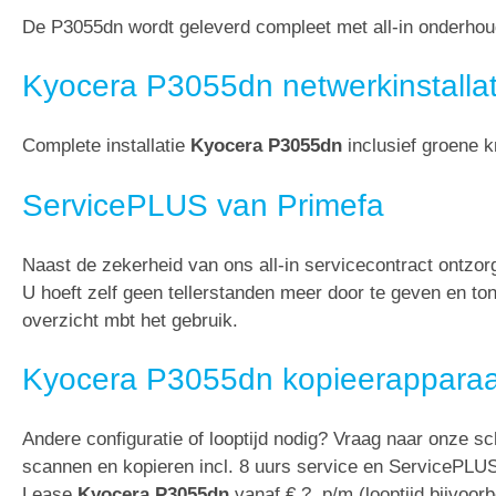
De P3055dn wordt geleverd compleet met all-in onderhoud
Kyocera P3055dn netwerkinstallat
Complete installatie
Kyocera P3055dn
inclusief groene k
ServicePLUS van Primefa
Naast de zekerheid van ons all-in servicecontract ontzo
U hoeft zelf geen tellerstanden meer door te geven en t
overzicht mbt het gebruik.
Kyocera P3055dn kopieerapparaa
Andere configuratie of looptijd nodig? Vraag naar onze sc
scannen en kopieren incl. 8 uurs service en ServicePLU
Lease
Kyocera P3055dn
vanaf € ? p/m (looptijd bijvoor