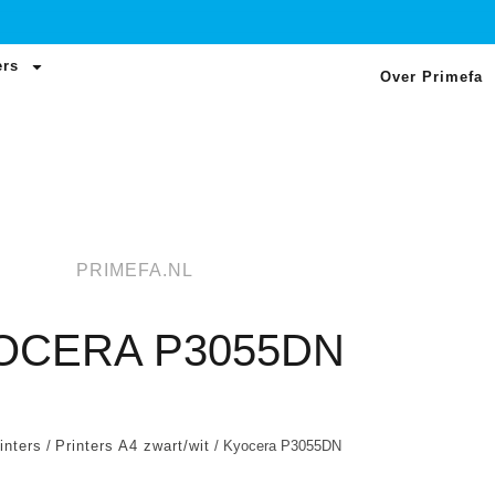
ers
Over Primefa
PRIMEFA.NL
OCERA P3055DN
inters
/
Printers A4 zwart/wit
/ Kyocera P3055DN