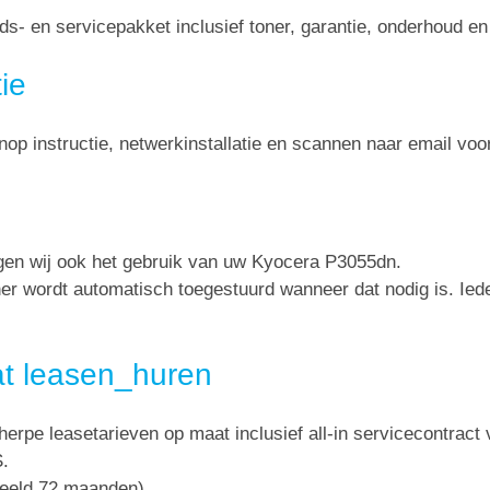
s- en servicepakket inclusief toner, garantie, onderhoud e
ie
nop instructie, netwerkinstallatie en scannen naar email voo
rgen wij ook het gebruik van uw Kyocera P3055dn.
oner wordt automatisch toegestuurd wanneer dat nodig is. Ie
t leasen_huren
herpe leasetarieven op maat inclusief all-in servicecontract 
S.
beeld 72 maanden)