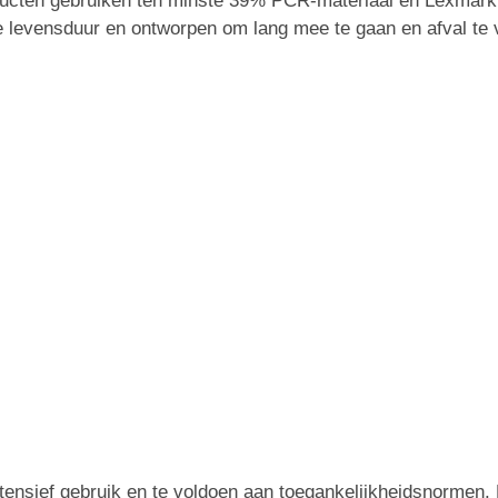
ducten gebruiken ten minste 39% PCR-materiaal en Lexmark bl
ge levensduur en ontworpen om lang mee te gaan en afval te
ntensief gebruik en te voldoen aan toegankelijkheidsnormen.