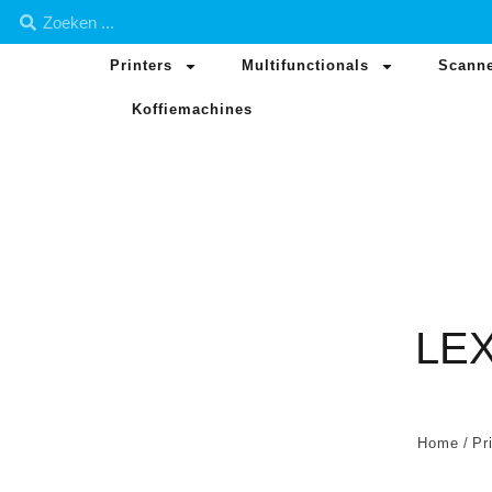
Printers
Multifunctionals
Scann
Koffiemachines
LE
Home
/
Pr