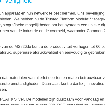
 veiligheid
hun apparaat en hun netwerk te beschermen. Ons beveiligin
bieden. We hebben nu de Trusted Platform Module*** toeg
cryptografische mogelijkheden om het systeem een unieke dig
rmen van de industrie en de overheid, waaronder Common Cr
rp van de MS826de kunt u de productiviteit verhogen tot 66 p
e afdruk, superieure afdrukkwaliteit en eenvoudig te gebruik
 dat materialen van allerlei soorten en maten betrouwbaar 
waarste omstandigheden. Daarnaast kunt u dankzij innovatie
sen.
 EPEAT® Silver. De modellen zijn duurzaam voor vandaag e