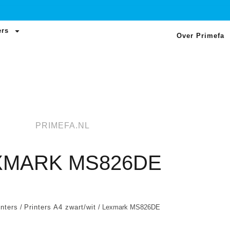
ers
Over Primefa
PRIMEFA.NL
XMARK MS826DE
inters
/
Printers A4 zwart/wit
/ Lexmark MS826DE