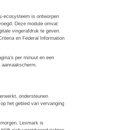
gs-ecosysteem is ontworpen
evoegd. Deze module omvat
itale vingerafdruk te geven.
iteria en Federal Information
agina’s per minuut en een
en aanraakscherm.
verwerkt, ondersteunen
s op het gebied van vervanging
n morgen. Lexmark is