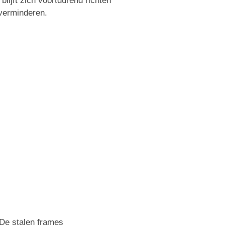
ijft zich voortdurend richten
 verminderen.
 De stalen frames