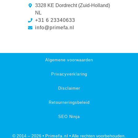
3328 KE Dordrecht (Zuid-Holland)
NL
+31 6 23340633
info@primefa.nl
Algemene voorwaarden
Privacyverklaring
Disclaimer
Retourneringsbeleid
SEO Ninja
© 2014 – 2026 •
Primefa.nl
• Alle rechten voorbehouden.