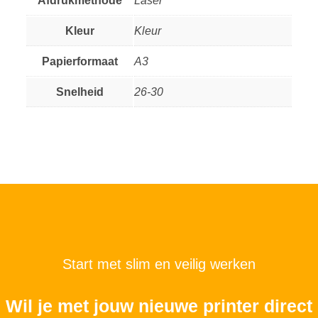
Afdrukmethode
Laser
Kleur
Kleur
Papierformaat
A3
Snelheid
26-30
Start met slim en veilig werken
Wil je met jouw nieuwe printer direct