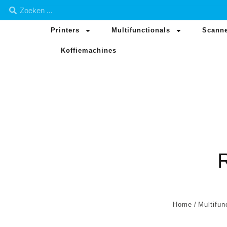
Printers
Multifunctionals
Scann
Koffiemachines
Home
/
Multifun