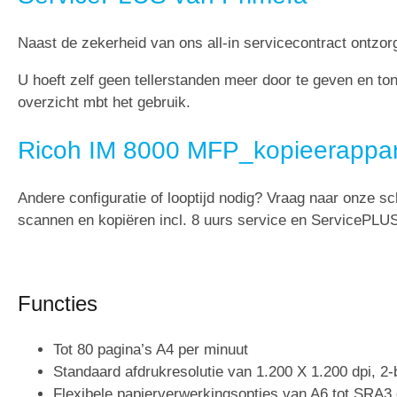
Naast de zekerheid van ons all-in servicecontract ontzor
U hoeft zelf geen tellerstanden meer door te geven en t
overzicht mbt het gebruik.
Ricoh IM 8000 MFP_kopieerappara
Andere configuratie of looptijd nodig? Vraag naar onze sc
scannen en kopiëren incl. 8 uurs service en ServicePLU
Functies
Tot 80 pagina’s A4 per minuut
Standaard afdrukresolutie van 1.200 X 1.200 dpi, 2-b
Flexibele papierverwerkingsopties van A6 tot SRA3 