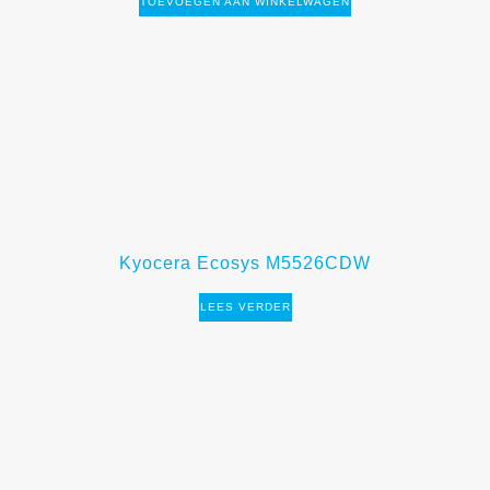
TOEVOEGEN AAN WINKELWAGEN
Kyocera Ecosys M5526CDW
LEES VERDER