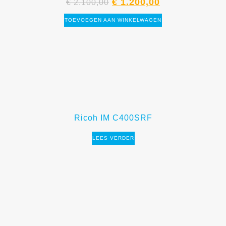
€
1.200,00
€
2.100,00
TOEVOEGEN AAN WINKELWAGEN
Ricoh IM C400SRF
LEES VERDER