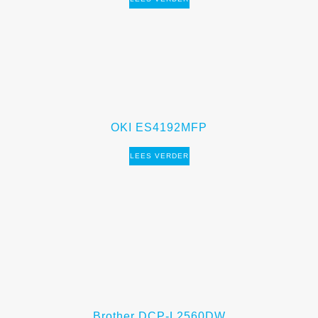
OKI ES4192MFP
LEES VERDER
Brother DCP-L2560DW