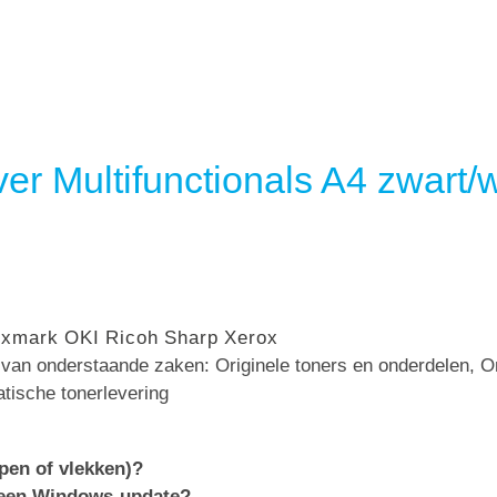
er Multifunctionals A4 zwart/w
exmark
OKI
Ricoh
Sharp
Xerox
n van onderstaande zaken: Originele toners en onderdelen, 
atische tonerlevering
epen of vlekken)?
 een Windows-update?