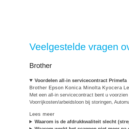
Veelgestelde vragen ov
Brother
Voordelen all-in servicecontract Primefa
Brother
Epson
Konica Minolta
Kyocera
L
Met een all-in servicecontract bent u voorzie
Voorrijkosten/arbeidsloon bij storingen, Autom
Lees meer
Waarom is de afdrukkwaliteit slecht (str
Waarom werkt het scannen niet meer na