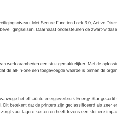
ligingsniveau. Met Secure Function Lock 3.0, Active Direct
beveiligingseisen. Daarnaast ondersteunen de zwart-witlaser
n van werkzaamheden een stuk gemakkelijker. Met de oploss
dat de all-in-one een toegevoegde waarde is binnen de organ
n vanwege het efficiënte energieverbruik Energy Star gecerti
Dit betekent dat de printers zijn geclassificeerd als zeer 
zorgt voor lagere kosten en heeft tevens een kleinere impac