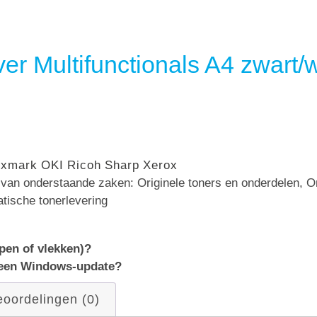
er Multifunctionals A4 zwart/w
exmark
OKI
Ricoh
Sharp
Xerox
n van onderstaande zaken: Originele toners en onderdelen, 
atische tonerlevering
epen of vlekken)?
 een Windows-update?
oordelingen (0)