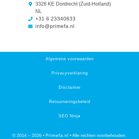
3328 KE Dordrecht (Zuid-Holland)
NL
+31 6 23340633
info@primefa.nl
Algemene voorwaarden
Privacyverklaring
Disclaimer
Retourneringsbeleid
SEO Ninja
© 2014 – 2026 •
Primefa.nl
• Alle rechten voorbehouden.