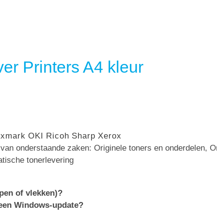
er Printers A4 kleur
exmark
OKI
Ricoh
Sharp
Xerox
n van onderstaande zaken: Originele toners en onderdelen, 
atische tonerlevering
epen of vlekken)?
 een Windows-update?