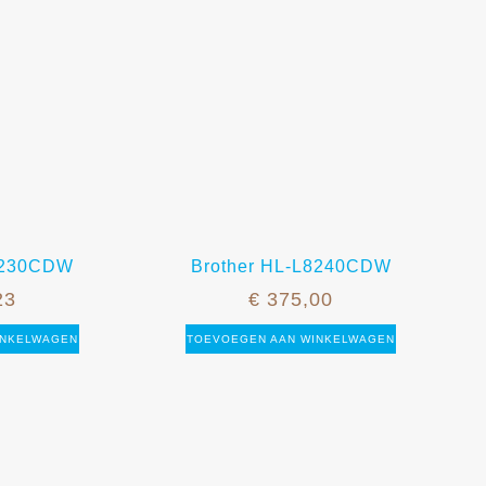
L8230CDW
Brother HL-L8240CDW
23
€
375,00
INKELWAGEN
TOEVOEGEN AAN WINKELWAGEN