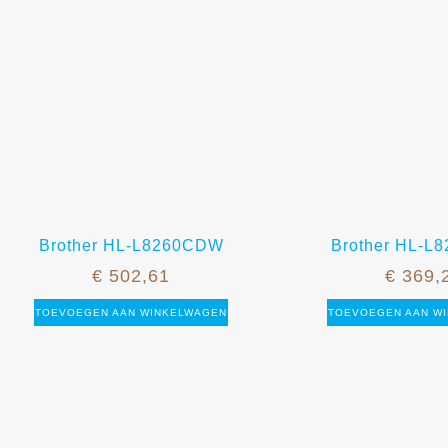
Brother HL-L8260CDW
Brother HL-
€
502,61
€
369,
TOEVOEGEN AAN WINKELWAGEN
TOEVOEGEN AAN W