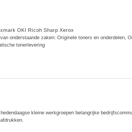
exmark
OKI
Ricoh
Sharp
Xerox
n van onderstaande zaken: Originele toners en onderdelen, 
atische tonerlevering
 hedendaagse kleine werkgroepen belangrijke bedrijfscommu
nafdrukken.