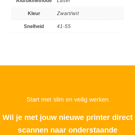
Afdrukmethode
Laser
Kleur
Zwart/wit
Snelheid
41-55
Start met slim en veilig werken
Wil je met jouw nieuwe printer direct
scannen naar onderstaande