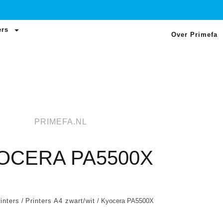
ers
Over Primefa
PRIMEFA.NL
OCERA PA5500X
inters
/
Printers A4 zwart/wit
/ Kyocera PA5500X