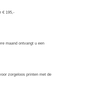
r € 195,-
dere maand ontvangt u een
 voor zorgeloos printen met de