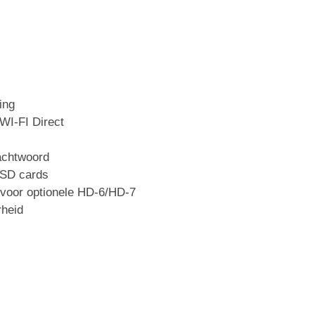
ing
WI-FI Direct
achtwoord
 SD cards
u voor optionele HD-6/HD-7
heid