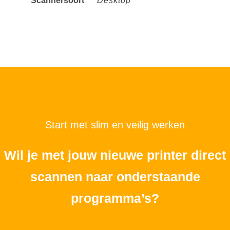
Scannersoort
Desktop
Start met slim en veilig werken
Wil je met jouw nieuwe printer direct
scannen naar onderstaande
programma’s?